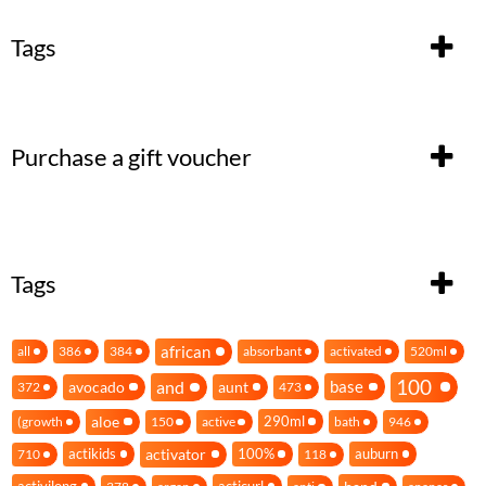
Tags
Purchase a gift voucher
Tags
african
all
386
384
absorbant
activated
520ml
100
and
base
avocado
aunt
372
473
aloe
290ml
(growth
150
active
bath
946
activator
actikids
100%
auburn
710
118