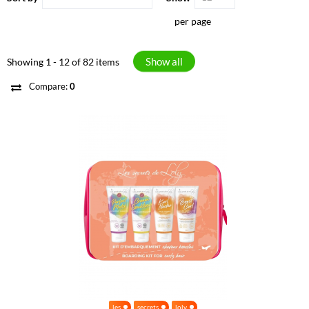
per page
Show all
Showing 1 - 12 of 82 items
Compare:
0
les
secrets
loly