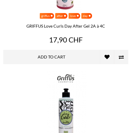
griffus
after
love
day
GRIFFUS Love Curls Day After Gel 2A à 4C
17,90 CHF
ADD TO CART