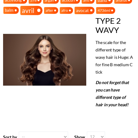
band
activilong
acticurl
378
argan
anti
ananas
avril
avocat
balm
after
afro
4736ml
TYPE 2
WAVY
The scale for the
different type of
wavy hair is Huge: A
for fine B medium C
tick
Do not forget that
you can have
different type of
hair in your head!
Sort by
Show