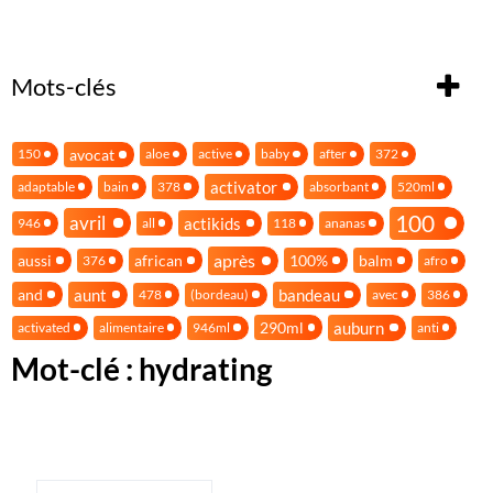
Mots-clés
avocat
150
aloe
active
baby
after
372
activator
adaptable
bain
378
absorbant
520ml
100
avril
actikids
946
all
118
ananas
après
aussi
african
100%
balm
376
afro
aunt
bandeau
and
478
(bordeau)
avec
386
auburn
290ml
activated
alimentaire
946ml
anti
Mot-clé : hydrating